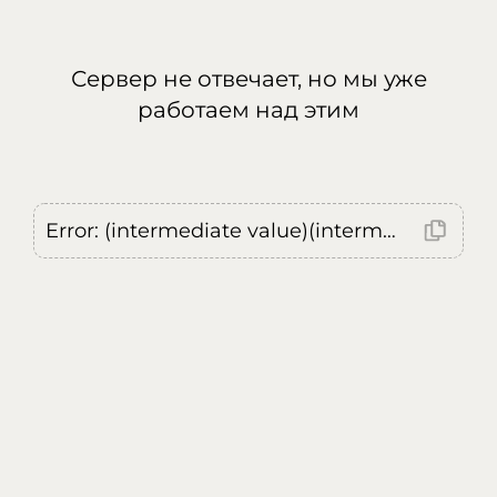
Сервер не отвечает, но мы уже
работаем над этим
Error: (intermediate value)(intermediate value)(intermediate value).replaceAll is not a function