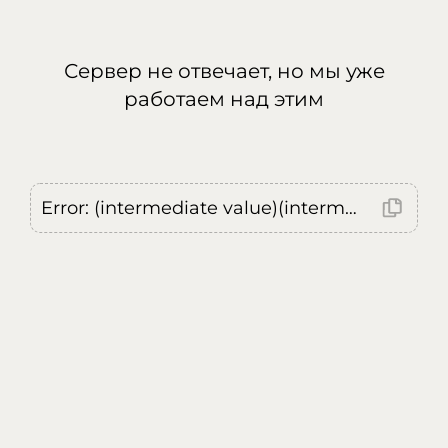
Сервер не отвечает, но мы уже
работаем над этим
Error: (intermediate value)(intermediate value)(intermediate value).replaceAll is not a function