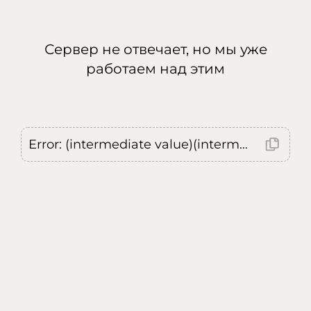
Сервер не отвечает, но мы уже
работаем над этим
Error: (intermediate value)(intermediate value)(intermediate value).replaceAll is not a function