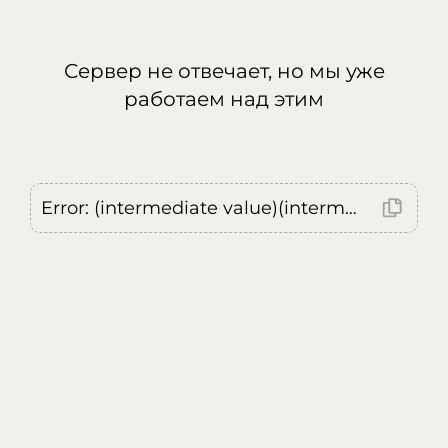
Сервер не отвечает, но мы уже
работаем над этим
Error: (intermediate value)(intermediate value)(intermediate value).replaceAll is not a function